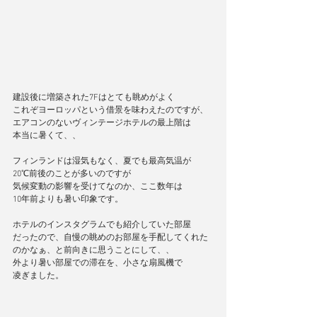
建設後に増築された7Fはとても眺めがよく
これぞヨーロッパという借景を味わえたのですが、
エアコンのないヴィンテージホテルの最上階は
本当に暑くて、、
フィンランドは湿気もなく、夏でも最高気温が
20℃前後のことが多いのですが
気候変動の影響を受けてなのか、ここ数年は
10年前よりも暑い印象です。
ホテルのインスタグラムでも紹介していた部屋
だったので、自慢の眺めのお部屋を手配してくれた
のかなぁ、と前向きに思うことにして、、
外より暑い部屋での滞在を、小さな扇風機で
凌ぎました。