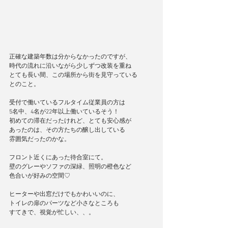
正確な建築年数は分からなかったのですが、
時代の流れに沿いながら少しずつ改装を重ね
とても長い間、この場所から街を見守っている
とのこと。
受付で働いているフルタイム従業員の方は
5名中、4名が22年以上働いているそう！
初めての滞在だったけれど、とても安心感が
あったのは、その方たちの醸し出している
雰囲気だったのかな。
フロント近くにあった待合室にて。
壁のグレーやソファの深緑、照明の橙色など
色合いが好みの空間♡
ヒーターや出窓だけでもかわいいのに、
トイレの扉のパーツなど小さなところも
すてきで、視覚が忙しい、、。