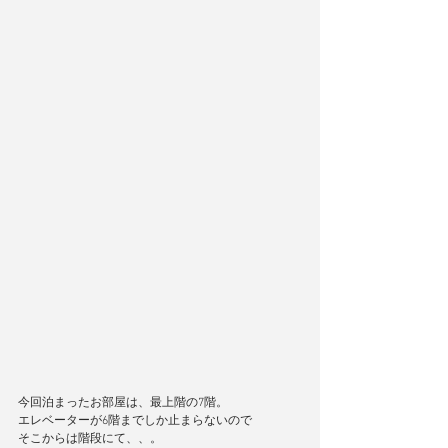
今回泊まったお部屋は、最上階の7階。
エレベーターが6階までしか止まらないので
そこからは階段にて、、。